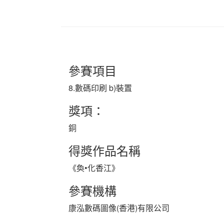
參賽項目
8.數碼印刷 b)裝置
獎項：
銅
得獎作品名稱
《奐•化香江》
參賽機構
康泓數碼圖像(香港)有限公司