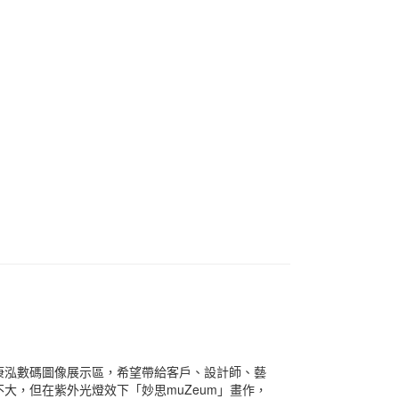
康泓數碼圖像展示區，希望帶給客戶、設計師、藝
大，但在紫外光燈效下「妙思muZeum」畫作，