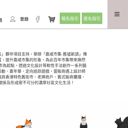
報名指引
提名指引
登錄
简
區」夥伴項目支持，舉辦「嘉咸市集-舊墟新語」傳
置，提升嘉咸市集的形象，為此百年市集帶來煥然
街市為起點，透過文化設計等軟性手法創作一系列藝
活動、嘉年華、定向追踪遊戲，當販商遇上設計師
個具香港特色舊街市、老牌商戶、舊式販商攤擋、
好關係及形成密不可分的濃厚社區文化生活！