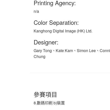
Printing Agency:
n/a
Color Separation:
Kanghong Digital Image (HK) Ltd.
Designer:
Gary Tong、Kate Kam、Simon Lee、Conni
Chung
參賽項目
8.數碼印刷 b)裝置