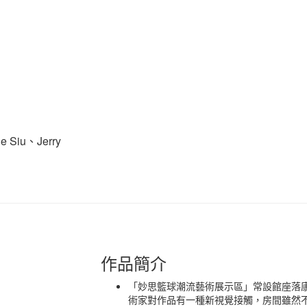
e Siu、Jerry
作品簡介
「妙思籃球潮流藝術展示區」常設館座落
術家對作品有一種新視覺接觸，房間雖然不