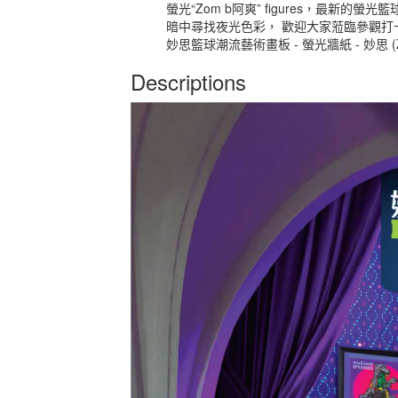
螢光“Zom b阿爽” figures，最新
暗中尋找夜光色彩， 歡迎大家蒞臨參觀打
妙思籃球潮流藝術畫板 - 螢光牆紙 - 妙思 (ZOM.C 
Descriptions