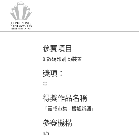
參賽項目
8.數碼印刷 b)裝置
獎項：
金
得獎作品名稱
「嘉咸市集 - 舊墟新語」
參賽機構
n/a