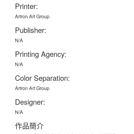
Printer:
Artron Art Group
Publisher:
N/A
Printing Agency:
N/A
Color Separation:
Artron Art Group
Designer:
N/A
作品簡介