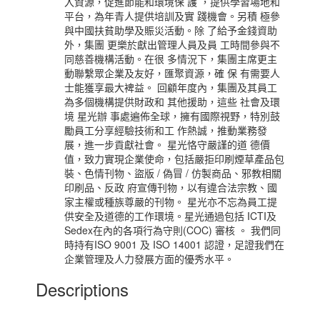
入資源，促進節能和環境保 護 ，提供學習場地和
平台，為年青人提供培訓及實 踐機會。另積 極參
與中國扶貧助學及賑災活動。除 了給予金錢資助
外，集團 更樂於獻出管理人員及員 工時間參與不
同慈善機構活動。在很 多情況下，集團主席更主
動聯繫眾企業及友好，匯聚資源，確 保 有需要人
士能獲享最大裨益。 回顧年度內，集團及其員工
為多個機構提供財政和 其他援助，這些 社會及環
境 星光辦 事處遍佈全球，擁有國際視野，特別鼓
勵員工分享經驗技術和工 作熱誠，推動業務發
展，進一步貢獻社會。 星光恪守嚴謹的道 德價
值，致力實現企業使命，包括嚴拒印刷煙草產品包
裝、色情刊物、盜版 / 偽冒 / 仿製商品、邪教相關
印刷品、反政 府宣傳刊物，以有違合法宗教、國
家主權或種族尊嚴的刊物。 星光亦不忘為員工提
供安全及道德的工作環境。星光通過包括 ICTI及
Sedex在內的各項行為守則(COC) 審核 。 我們同
時持有ISO 9001 及 ISO 14001 認證，足證我們在
企業管理及人力發展方面的優秀水平。
Descriptions