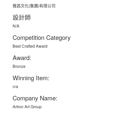
雅昌文化(集團)有限公司
設計師
N/A
Competition Category
Best Crafted Award
Award:
Bronze
Winning Item:
n/a
Company Name:
Artron Art Group