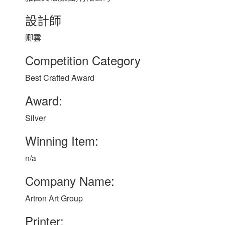
設計師
卿雲
Competition Category
Best Crafted Award
Award:
Silver
Winning Item:
n/a
Company Name:
Artron Art Group
Printer: