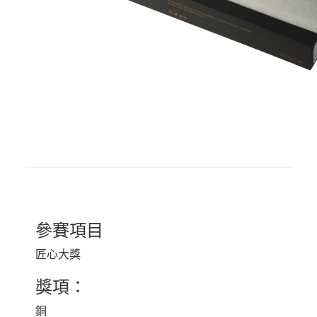
參賽項目
匠心大獎
獎項：
銅