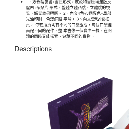
1、方脊精裝書+書匣形式，皮殼和書匣均滿版反
壓凹+裱貼片 形式，整體立體凸感、立體感的視
覺、觸覺效果明顯。 2、內文4色+3個專色+局部
光油印刷，色澤鮮豔 平滑。 3、內文需粘9套插
頁， 每套插頁均有不同的口袋組成，每個口袋裡
面配不同的配件，整 本書像一個寶庫一樣，在閱
讀的同時又能探索、儲藏不同的寶物 。
Descriptions