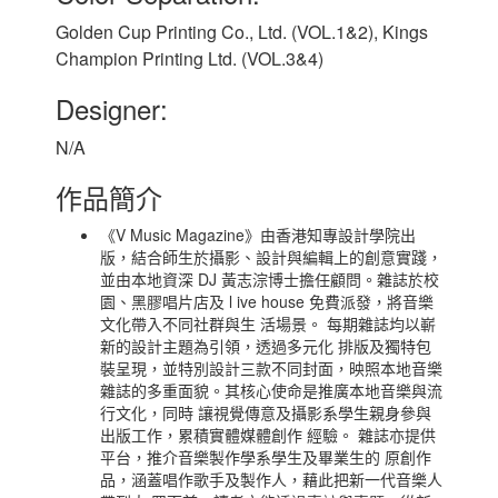
Golden Cup Printing Co., Ltd. (VOL.1&2), Kings
Champion Printing Ltd. (VOL.3&4)
Designer:
N/A
作品簡介
《V Music Magazine》由香港知專設計學院出
版，結合師生於攝影、設計與編輯上的創意實踐，
並由本地資深 DJ 黃志淙博士擔任顧問。雜誌於校
園、黑膠唱片店及 l ive house 免費派發，將音樂
文化帶入不同社群與生 活場景。 每期雜誌均以嶄
新的設計主題為引領，透過多元化 排版及獨特包
裝呈現，並特別設計三款不同封面，映照本地音樂
雜誌的多重面貌。其核心使命是推廣本地音樂與流
行文化，同時 讓視覺傳意及攝影系學生親身參與
出版工作，累積實體媒體創作 經驗。 雜誌亦提供
平台，推介音樂製作學系學生及畢業生的 原創作
品，涵蓋唱作歌手及製作人，藉此把新一代音樂人