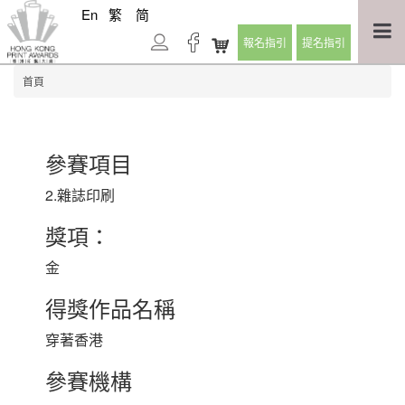
En
繁
简
報名指引
提名指引
首頁
參賽項目
2.雜誌印刷
獎項：
金
得獎作品名稱
穿著香港
參賽機構