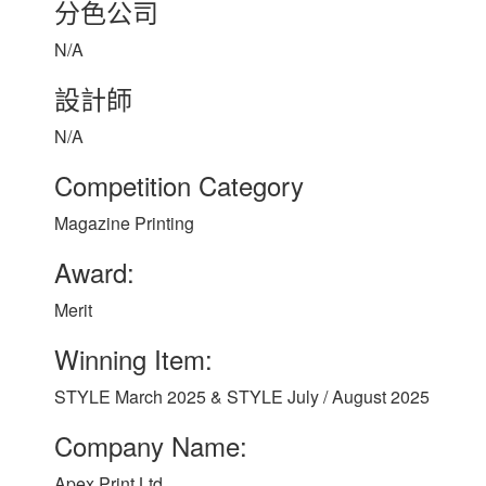
分色公司
N/A
設計師
N/A
Competition Category
Magazine Printing
Award:
Merit
Winning Item:
STYLE March 2025 & STYLE July / August 2025
Company Name:
Apex Print Ltd.