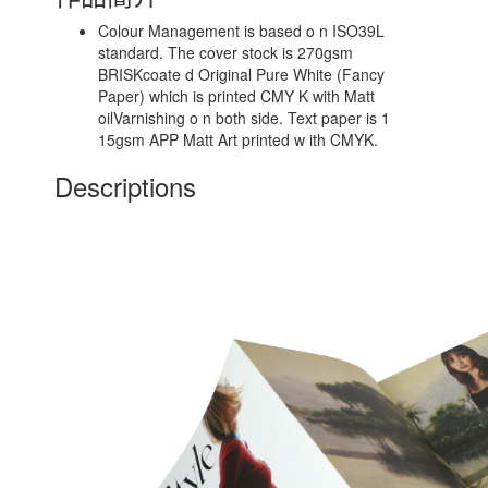
Colour Management is based o n ISO39L
standard. The cover stock is 270gsm
BRISKcoate d Original Pure White (Fancy
Paper) which is printed CMY K with Matt
oilVarnishing o n both side. Text paper is 1
15gsm APP Matt Art printed w ith CMYK.
Descriptions