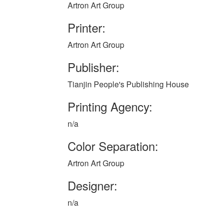
Artron Art Group
Printer:
Artron Art Group
Publisher:
Tianjin People's Publishing House
Printing Agency:
n/a
Color Separation:
Artron Art Group
Designer:
n/a