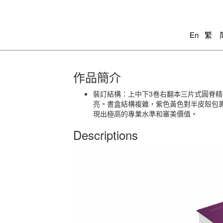
En
繁
作品簡介
裝訂結構：上中下3卷右翻本三片式圓脊精
亮。書盒結構複雜，紫色黃色對半皮殼包
現出極高的專業水準和審美價值。
Descriptions