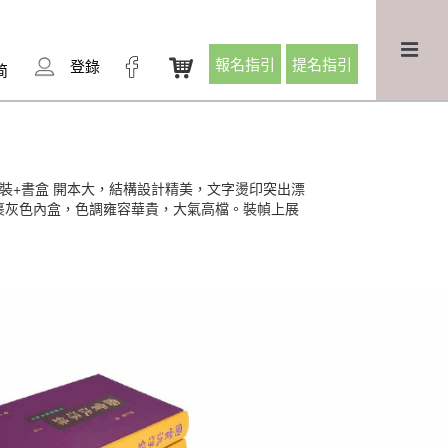
報名指引
提名指引
登錄
简
裝+書盒 開本大，結構設計精美，文字燙印突出漂
裹灰色內盒，色調雍容華貴，大氣高檔。裝幀上展