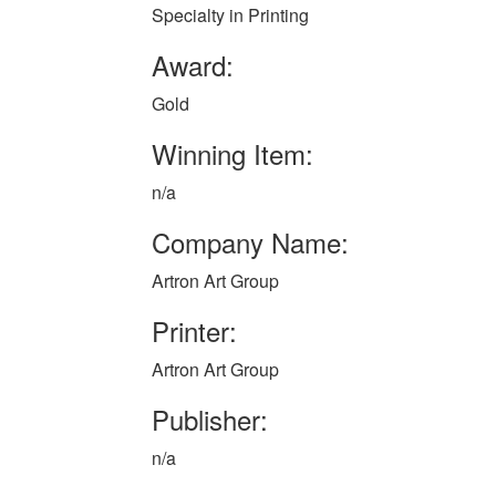
Specialty in Printing
Award:
Gold
Winning Item:
n/a
Company Name:
Artron Art Group
Printer:
Artron Art Group
Publisher:
n/a