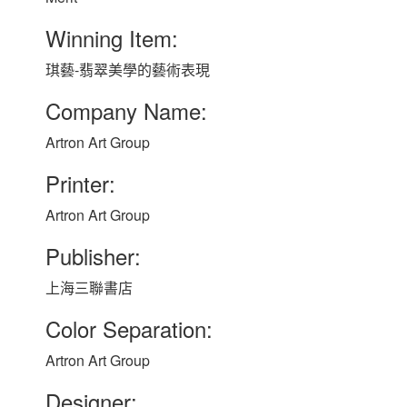
Winning Item:
琪藝-翡翠美學的藝術表現
Company Name:
Artron Art Group
Printer:
Artron Art Group
Publisher:
上海三聯書店
Color Separation:
Artron Art Group
Designer: