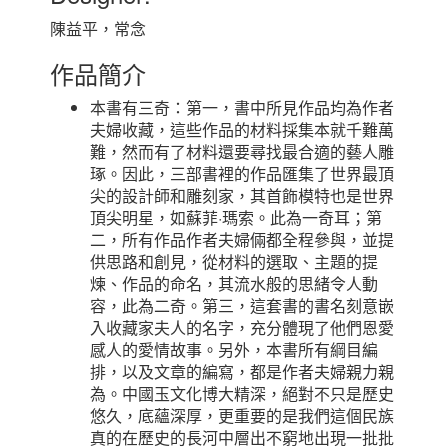
陳益平，常念
作品簡介
本書有三奇：第一，書中所見作品均為作者
夫婦收藏，這些作品的材料採集本就千難萬
難，然而有了材料還要尋找最合適的藝人雕
琢。因此，三部書裡的作品匯集了世界最頂
尖的設計師和雕刻家，其首飾模特也是世界
頂尖明星，如蘇菲·瑪索。此為一奇耳；第
二，所有作品作者夫婦倆都全程參與，並提
供思路和創見，從材料的選取、主題的提
煉、作品的命名，其流水般的思緒令人動
容，此為二奇。第三，這套書的書名刻意嵌
入收藏家夫人的名字，充分體現了他們恩愛
感人的愛情故事。另外，本書所有綱目編
排，以及文章的編寫，都是作者夫婦親力親
為。中國玉文化博大精深，絕對不只是歷史
悠久，底蘊深厚，更重要的是我們這個民族
真的在歷史的長河中層出不窮地出現一批批