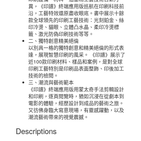
異，《印譜》終端應用版巡航在印刷科技前
沿，工藝特效還原盡收眼底。書中展示十餘
款全球領先的印刷工藝技術：光刻鉑金、絲
印冷燙、貓眼、立體凸水晶、柔印冷燙標
籤、激光防偽印刷技術等等。
二、獨特創意精美絕倫
以別具一格的獨特創意和精美絕倫的形式表
達，展現智慧印刷的風采。 《印譜》展示了
近100款印刷材料、樣品和案例，是對全球
印刷工藝特別是印刷品表面整飾、印後加工
技術的檢閱。
三、潮流與藝術範本
《印譜》終端應用版用蒙太奇手法剪輯設計
和印刷，逐頁閱覽時，猶如沉浸在從劇本到
電影的體驗，經歷設計到成品的藝術之旅。
又彷佛身臨大寫意現場，有靈感躍動，以及
潮流藝術帶來的視覺震撼。
Descriptions