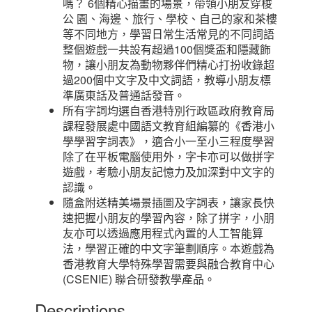
嗎？ 6個精心描畫的場景，帶領小朋友穿梭
公 園、海邊、旅行、學校、自己的家和茶樓
等不同地方，學習日常生活常見的不同詞語
整個遊戲一共設有超過100個獎盃和隱藏飾
物，讓小朋友為動物夥伴們精心打扮收錄超
過200個中文字及中文詞語，教導小朋友標
準廣東話及普通話發音。
所有字詞均選自香港特別行政區政府教育局
課程發展處中國語文教育組編纂的《香港小
學學習字詞表》，適合小一至小三程度學習
除了在平板電腦使用外，字卡亦可以做拼字
遊戲，考驗小朋友記憶力及加深對中文字的
認識。
隨盒附送精美場景插圖及字詞表，讓家長快
速把握小朋友的學習內容，除了拼字，小朋
友亦可以透過應用程式內置的人工智能算
法，學習正確的中文字筆劃順序。本遊戲為
香港教育大學特殊學習需要與融合教育中心
(CSENIE) 聯合研發教學產品。
Descriptions