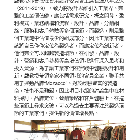
嚴教授亦曾擔任香港設計委員會主席長達八年之久
（2011-2019），致力將設計思維引入工業界。完
整的工業價值鏈，應包括需求研究、概念開發、盈
利模式、業務結構和流程、設計、品牌、分銷網
絡、服務和客戶體驗等多個環節。而製造，則是整
個工業鏈中佔值最少的組成部分。因此工業家不應
該將自己僅僅定位為製造者，而應定位為創新者。
他們完全可以超越製造環節，在研發、品牌、設
計、營銷和客戶參與等高增值領域進行深入思考和
投入資源。為了讓工業家們在實踐中體驗設計和創
新，嚴教授帶領多家不同領域的會員企業，聯手共
創了運動品牌“Mozacco”。對於經驗豐富的製造
商，技術不是難題，因此項目小組的討論集中在材
料探討、品牌定位、營銷策略和客戶體驗上。在這
些環節上尋求突破，可以為過去主要專注於製造環
節的工業家們，提供新的價值增長點。