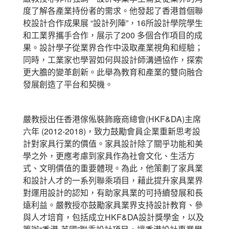
度了解各產業持份者的需求。他發起了香港首個聯
校設計合作成果展 “設計列陣”，16所設計學院學生
和工業界攜手合作，展示了200 多個合作項目的成
果。設計學子從業界合作中汲取產業視角和經驗；
同時，工業家也學習如何與設計師溝通協作，探索
更大膽的變革創新。此舉為教育和產業的雙向融合
發展創造了平台和契機。
嚴教授出任香港傢俬裝飾廠商總會(HKF&DA)主席
六年 (2012-2018)，致力鼓勵會員企業重新思考設
計對家具行業的價值。家具設計除了關乎功能和美
學之外，更應考慮到家具作為社會文化、生活方
式、文明價值的重要體現。為此，他策劃了家具業
和設計人才的一系列聯乘項目，藉此提升家具業界
對運用設計的認知，有助家具業的可持續發展和長
遠利益。嚴教授亦鼓勵家具業界支持設計教育、參
與人才培育，包括成立HKF&DA設計獎學金，以及