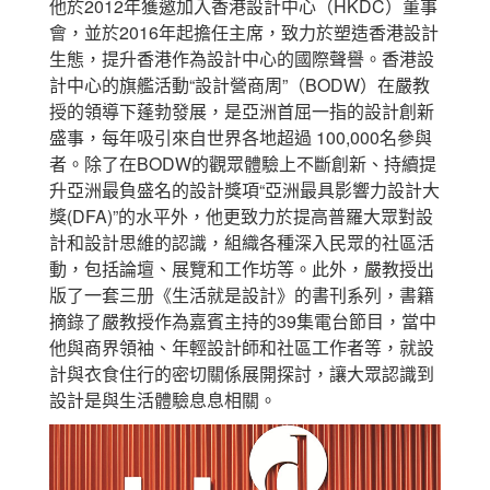
他於2012年獲邀加入香港設計中心（HKDC）董事
會，並於2016年起擔任主席，致力於塑造香港設計
生態，提升香港作為設計中心的國際聲譽。香港設
計中心的旗艦活動“設計營商周”（BODW）在嚴教
授的領導下蓬勃發展，是亞洲首屈一指的設計創新
盛事，每年吸引來自世界各地超過 100,000名參與
者。除了在BODW的觀眾體驗上不斷創新、持續提
升亞洲最負盛名的設計獎項“亞洲最具影響力設計大
獎(DFA)”的水平外，他更致力於提高普羅大眾對設
計和設計思維的認識，組織各種深入民眾的社區活
動，包括論壇、展覽和工作坊等。此外，嚴教授出
版了一套三册《生活就是設計》的書刊系列，書籍
摘錄了嚴教授作為嘉賓主持的39集電台節目，當中
他與商界領袖、年輕設計師和社區工作者等，就設
計與衣食住行的密切關係展開探討，讓大眾認識到
設計是與生活體驗息息相關。